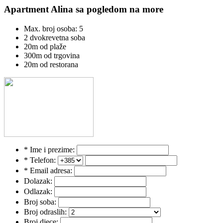
Apartment Alina sa pogledom na more
Max. broj osoba: 5
2 dvokrevetna soba
20m od plaže
300m od trgovina
20m od restorana
* Ime i prezime:
* Telefon:
* Email adresa:
Dolazak:
Odlazak:
Broj soba:
Broj odraslih:
Broj djece: