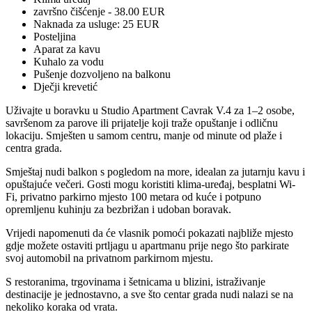
završno čišćenje - 38.00 EUR
Naknada za usluge: 25 EUR
Posteljina
Aparat za kavu
Kuhalo za vodu
Pušenje dozvoljeno na balkonu
Dječji krevetić
Uživajte u boravku u Studio Apartment Cavrak V.4 za 1–2 osobe,
savršenom za parove ili prijatelje koji traže opuštanje i odličnu
lokaciju. Smješten u samom centru, manje od minute od plaže i
centra grada.
Smještaj nudi balkon s pogledom na more, idealan za jutarnju kavu i
opuštajuće večeri. Gosti mogu koristiti klima-uređaj, besplatni Wi-
Fi, privatno parkirno mjesto 100 metara od kuće i potpuno
opremljenu kuhinju za bezbrižan i udoban boravak.
Vrijedi napomenuti da će vlasnik pomoći pokazati najbliže mjesto
gdje možete ostaviti prtljagu u apartmanu prije nego što parkirate
svoj automobil na privatnom parkirnom mjestu.
S restoranima, trgovinama i šetnicama u blizini, istraživanje
destinacije je jednostavno, a sve što centar grada nudi nalazi se na
nekoliko koraka od vrata.