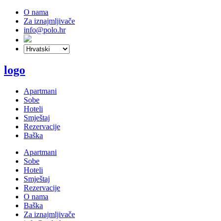
O nama
Za iznajmljivače
info@polo.hr
logo
Apartmani
Sobe
Hoteli
Smještaj
Rezervacije
Baška
Apartmani
Sobe
Hoteli
Smještaj
Rezervacije
O nama
Baška
Za iznajmljivače