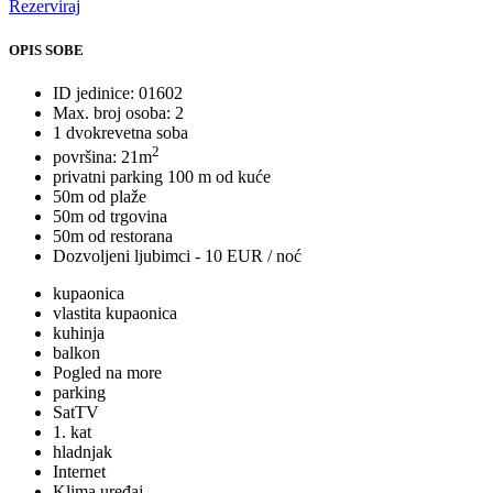
Rezerviraj
OPIS SOBE
ID jedinice: 01602
Max. broj osoba: 2
1 dvokrevetna soba
2
površina: 21m
privatni parking 100 m od kuće
50m od plaže
50m od trgovina
50m od restorana
Dozvoljeni ljubimci - 10 EUR / noć
kupaonica
vlastita kupaonica
kuhinja
balkon
Pogled na more
parking
SatTV
1. kat
hladnjak
Internet
Klima uređaj