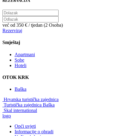
REZERVACIJA
već od
350 €
/ tjedan (2 Osoba)
Rezerviraj
Smještaj
Apartmani
Sobe
Hoteli
OTOK KRK
Baška
Hrvatska turistička zajednica
Turistička zajednica Baška
Skal international
logo
Opći uvjeti
Informacije o obradi