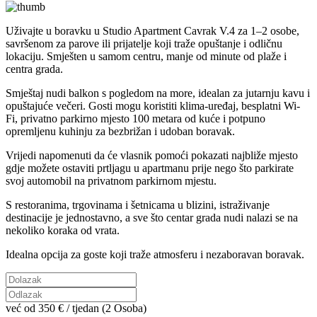
Uživajte u boravku u Studio Apartment Cavrak V.4 za 1–2 osobe,
savršenom za parove ili prijatelje koji traže opuštanje i odličnu
lokaciju. Smješten u samom centru, manje od minute od plaže i
centra grada.
Smještaj nudi balkon s pogledom na more, idealan za jutarnju kavu i
opuštajuće večeri. Gosti mogu koristiti klima-uređaj, besplatni Wi-
Fi, privatno parkirno mjesto 100 metara od kuće i potpuno
opremljenu kuhinju za bezbrižan i udoban boravak.
Vrijedi napomenuti da će vlasnik pomoći pokazati najbliže mjesto
gdje možete ostaviti prtljagu u apartmanu prije nego što parkirate
svoj automobil na privatnom parkirnom mjestu.
S restoranima, trgovinama i šetnicama u blizini, istraživanje
destinacije je jednostavno, a sve što centar grada nudi nalazi se na
nekoliko koraka od vrata.
Idealna opcija za goste koji traže atmosferu i nezaboravan boravak.
već od
350 €
/ tjedan (2 Osoba)