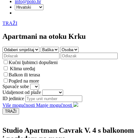
info@polo.hr
TRAŽI
Apartmani na otoku Krku
Kućni ljubimci dopušteni
Klima uređaj
Balkon ili terasa
Pogled na more
Spavaće sobe
Udaljenost od plaže
ID jedinice
Više mogućnosti
Manje mogućnosti
Studio Apartman Cavrak V. 4 s balkonom